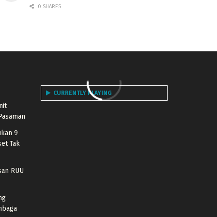
0 SHARES
CURRENTLY PLAYING
nit
 Pasaman
ukan 9
et Tak
san RUU
ng
embaga