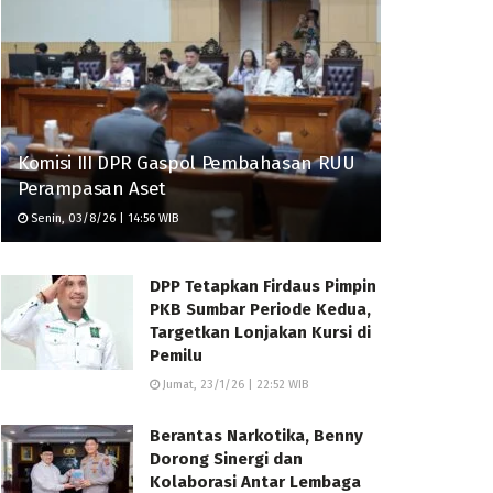
Komisi III DPR Gaspol Pembahasan RUU
Perampasan Aset
Senin, 03/8/26 | 14:56 WIB
DPP Tetapkan Firdaus Pimpin
PKB Sumbar Periode Kedua,
Targetkan Lonjakan Kursi di
Pemilu
Jumat, 23/1/26 | 22:52 WIB
Berantas Narkotika, Benny
Dorong Sinergi dan
Kolaborasi Antar Lembaga