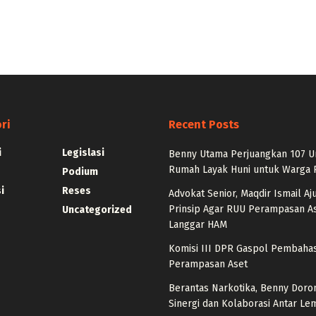
ri
Recent Posts
i
Legislasi
Benny Utama Perjuangkan 107 U
Rumah Layak Huni untuk Warga
Podium
i
Reses
Advokat Senior, Maqdir Ismail Aj
Prinsip Agar RUU Perampasan As
Uncategorized
Langgar HAM
Komisi III DPR Gaspol Pembaha
Perampasan Aset
Berantas Narkotika, Benny Doro
Sinergi dan Kolaborasi Antar L